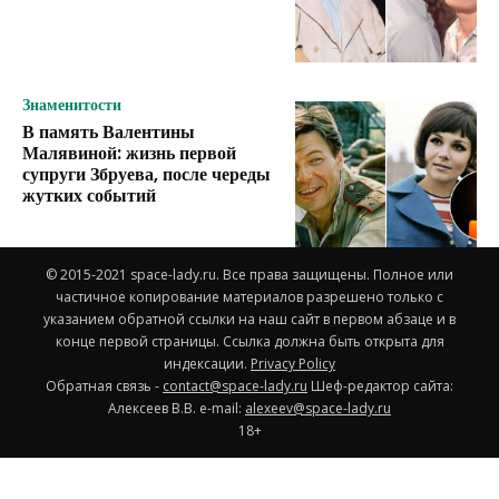
Знаменитости
В память Валентины
Малявиной: жизнь первой
супруги Збруева, после череды
жутких событий
© 2015-2021 space-lady.ru. Все права защищены. Полное или
частичное копирование материалов разрешено только с
указанием обратной ссылки на наш сайт в первом абзаце и в
конце первой страницы. Ссылка должна быть открыта для
индексации.
Privacy Policy
Обратная связь -
contact@space-lady.ru
Шеф-редактор сайта:
Алексеев В.В. e-mail:
alexeev@space-lady.ru
18+