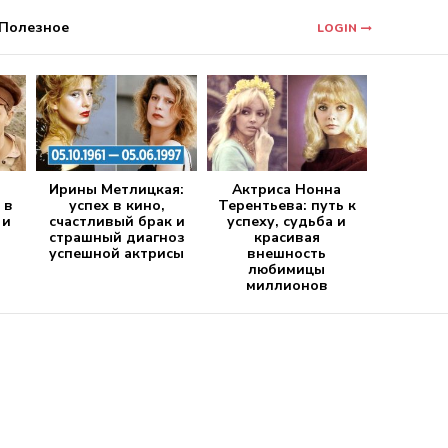
Полезное
LOGIN
Ирины Метлицкая:
Актриса Нонна
 в
успех в кино,
Терентьева: путь к
 и
счастливый брак и
успеху, судьба и
страшный диагноз
красивая
успешной актрисы
внешность
любимицы
миллионов