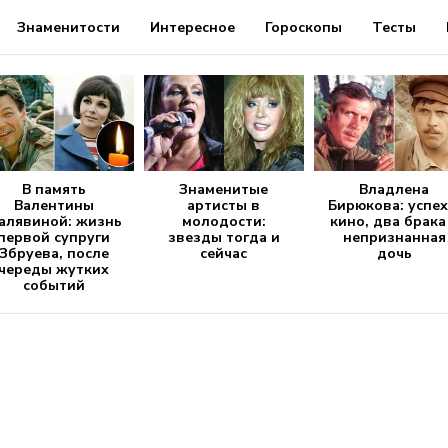
Знаменитости
Интересное
Гороскопы
Тесты
В память
Знаменитые
Владлена
Валентины
артисты в
Бирюкова: успех
алявиной: жизнь
молодости:
кино, два брака
первой супруги
звезды тогда и
непризнанная
Збруева, после
сейчас
дочь
череды жутких
событий