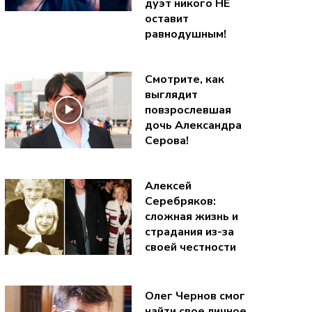
дуэт никого НЕ
оставит
равнодушным!
Смотрите, как
выглядит
повзрослевшая
дочь Александра
Серова!
Алексей
Серебряков:
сложная жизнь и
страдания из-за
своей честности
Олег Чернов смог
найти свое личное