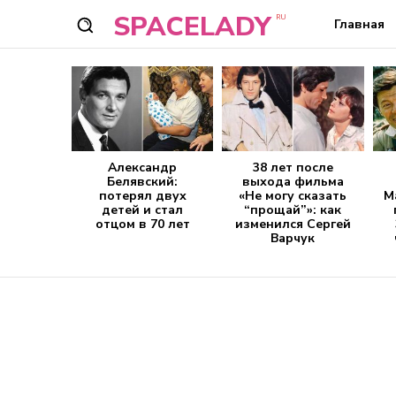
SPACELADY
RU
Главная
Александр
38 лет после
Белявский:
выхода фильма
потерял двух
«Не могу сказать
М
детей и стал
“прощай”»: как
отцом в 70 лет
изменился Сергей
Варчук