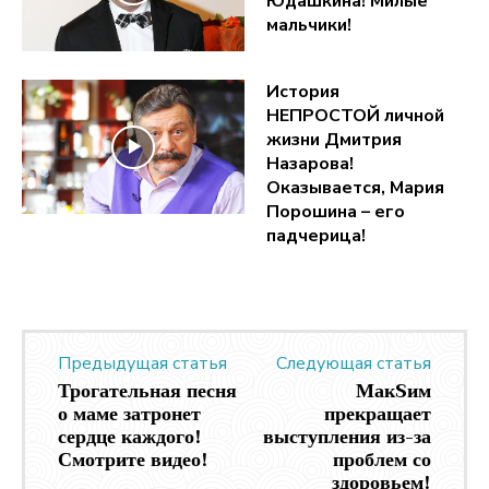
Юдашкина! Милые
мальчики!
История
НЕПРОСТОЙ личной
жизни Дмитрия
Назарова!
Оказывается, Мария
Порошина – его
падчерица!
Предыдущая статья
Следующая статья
Трогательная песня
МакSим
о маме затронет
прекращает
сердце каждого!
выступления из-за
Смотрите видео!
проблем со
здоровьем!