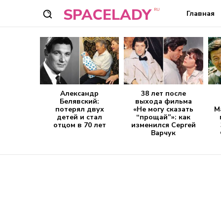
SPACELADY
RU
Главная
Александр
38 лет после
Белявский:
выхода фильма
потерял двух
«Не могу сказать
М
детей и стал
“прощай”»: как
отцом в 70 лет
изменился Сергей
Варчук