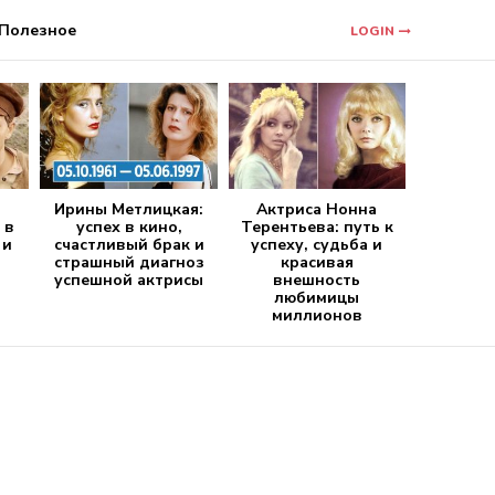
Полезное
LOGIN
Ирины Метлицкая:
Актриса Нонна
 в
успех в кино,
Терентьева: путь к
 и
счастливый брак и
успеху, судьба и
страшный диагноз
красивая
успешной актрисы
внешность
любимицы
миллионов