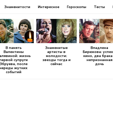
Знаменитости
Интересное
Гороскопы
Тесты
В память
Знаменитые
Владлена
Валентины
артисты в
Бирюкова: успех
алявиной: жизнь
молодости:
кино, два брака
первой супруги
звезды тогда и
непризнанная
Збруева, после
сейчас
дочь
череды жутких
событий