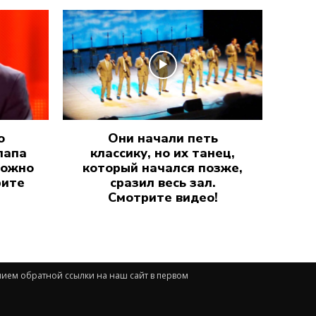
о
Они начали петь
папа
классику, но их танец,
можно
который начался позже,
рите
сразил весь зал.
Смотрите видео!
нием обратной ссылки на наш сайт в первом