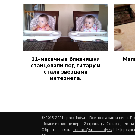
11-месячные близняшки
Мал
станцевали под гитару и
стали звёздами
интернета.
© 2015-2021 space-lady.ru. Все права защищены. 
абзаце и в конце первой страницы. Ссылка должна
Обратная связь -
contact@space-lady.ru
Шеф-редакто