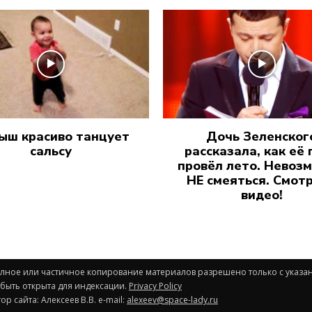
ыш красиво танцует
Дочь Зеленског
сальсу
рассказала, как её 
провёл лето. Невоз
НЕ смеяться. Смот
видео!
Полное или частичное копирование материалов разрешено только с указа
 быть открыта для индексации.
Privacy Policy
р сайта: Алексеев В.В. e-mail:
alexeev@space-lady.ru