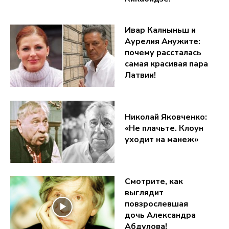
Ивар Калныньш и
Аурелия Анужите:
почему рассталась
самая красивая пара
Латвии!
Николай Яковченко:
«Не плачьте. Клоун
уходит на манеж»
Смотрите, как
выглядит
повзрослевшая
дочь Александра
Абдулова!