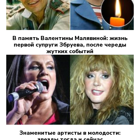
В память Валентины Малявиной: жизнь
первой супруги Збруева, после череды
жутких событий
Знаменитые артисты в молодости:
звезды тогда и сейчас