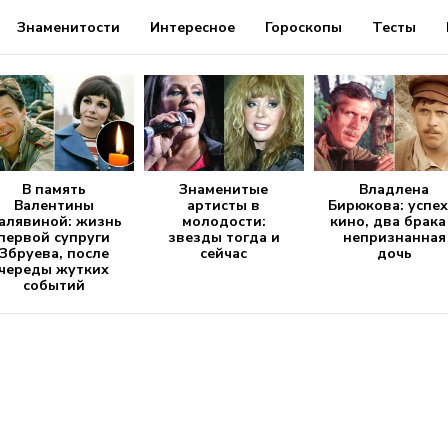
Знаменитости
Интересное
Гороскопы
Тесты
В память
Знаменитые
Владлена
Валентины
артисты в
Бирюкова: успех
алявиной: жизнь
молодости:
кино, два брака
первой супруги
звезды тогда и
непризнанная
Збруева, после
сейчас
дочь
череды жутких
событий