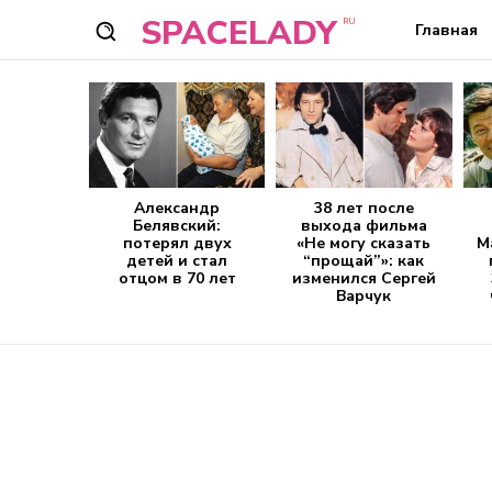
SPACELADY
RU
Главная
Александр
38 лет после
Белявский:
выхода фильма
потерял двух
«Не могу сказать
М
детей и стал
“прощай”»: как
отцом в 70 лет
изменился Сергей
Варчук