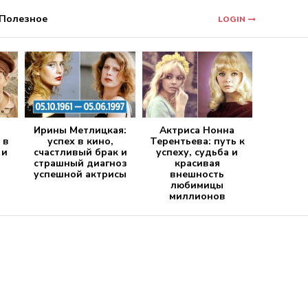
Полезное
LOGIN
Ирины Метлицкая:
Актриса Нонна
 в
успех в кино,
Терентьева: путь к
 и
счастливый брак и
успеху, судьба и
страшный диагноз
красивая
успешной актрисы
внешность
любимицы
миллионов