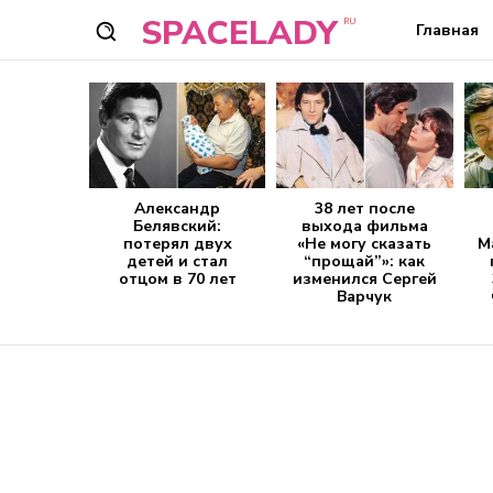
SPACELADY
RU
Главная
Александр
38 лет после
Белявский:
выхода фильма
потерял двух
«Не могу сказать
М
детей и стал
“прощай”»: как
отцом в 70 лет
изменился Сергей
Варчук