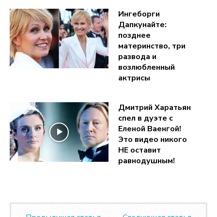
Ингеборги
Дапкунайте:
позднее
материнство, три
развода и
возлюбленный
актрисы
Дмитрий Харатьян
спел в дуэте с
Еленой Ваенгой!
Это видео никого
НЕ оставит
равнодушным!