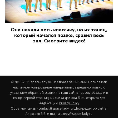
Они начали петь классику, но их танец,
который начался позже, сразил весь
зал. Смотрите видео!
© 2015-2021 space-lady.ru. Все права защищены. Полное или
частичное копирование материалов разрешено только с
указанием обратной ссылки на наш сайт в первом абзаце и в
конце первой страницы. Ссылка должна быть открыта для
индексации.
Privacy Policy
Обратная связь -
contact@space-lady.ru
Шеф-редактор сайта:
Алексеев В.В. e-mail:
alexeev@space-lady.ru