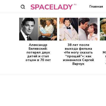
SPACELADY
RU
Главная
Александр
38 лет после
Белявский:
выхода фильма
потерял двух
«Не могу сказать
М
детей и стал
“прощай”»: как
отцом в 70 лет
изменился Сергей
Варчук