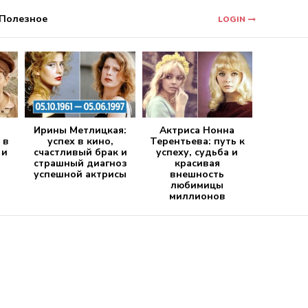
Полезное
LOGIN
Ирины Метлицкая:
Актриса Нонна
 в
успех в кино,
Терентьева: путь к
 и
счастливый брак и
успеху, судьба и
страшный диагноз
красивая
успешной актрисы
внешность
любимицы
миллионов