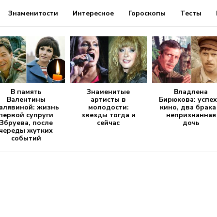
Знаменитости
Интересное
Гороскопы
Тесты
В память
Знаменитые
Владлена
Валентины
артисты в
Бирюкова: успех
алявиной: жизнь
молодости:
кино, два брака
первой супруги
звезды тогда и
непризнанная
Збруева, после
сейчас
дочь
череды жутких
событий