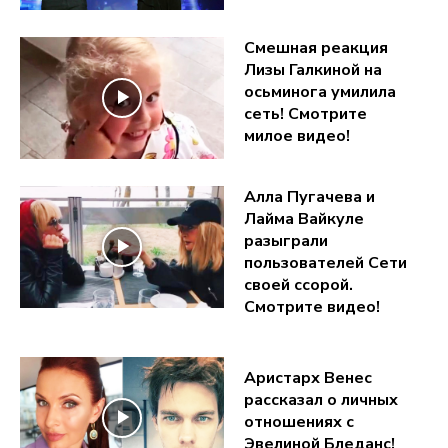
Смешная реакция
Лизы Галкиной на
осьминога умилила
сеть! Смотрите
милое видео!
Алла Пугачева и
Лайма Вайкуле
разыграли
пользователей Сети
своей ссорой.
Смотрите видео!
Аристарх Венес
рассказал о личных
отношениях с
Эвелиной Бледанс!