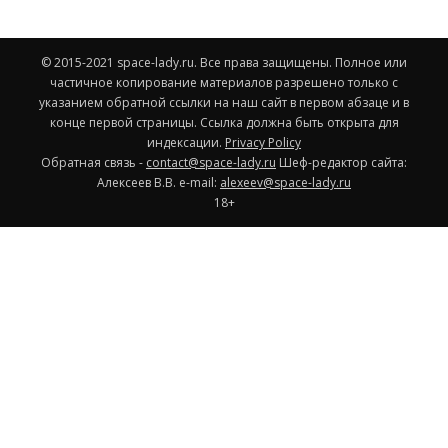
© 2015-2021 space-lady.ru. Все права защищены. Полное или
частичное копирование материалов разрешено только с
указанием обратной ссылки на наш сайт в первом абзаце и в
конце первой страницы. Ссылка должна быть открыта для
индексации.
Privacy Policy
Обратная связь -
contact@space-lady.ru
Шеф-редактор сайта:
Алексеев В.В. e-mail:
alexeev@space-lady.ru
18+