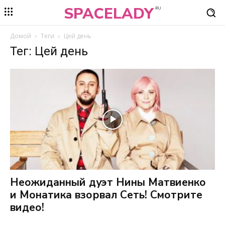
SPACELADY
RU
Домой
Теги
Цей день
Тег: Цей день
Неожиданный дуэт Нины Матвиенко
и Монатика взорвал Сеть! Смотрите
видео!