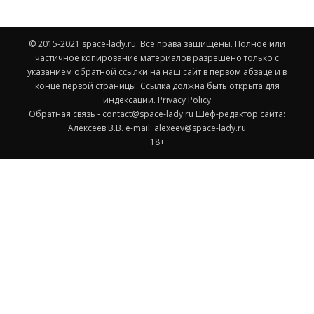
© 2015-2021 space-lady.ru. Все права защищены. Полное или
частичное копирование материалов разрешено только с
указанием обратной ссылки на наш сайт в первом абзаце и в
конце первой страницы. Ссылка должна быть открыта для
индексации.
Privacy Policy
Обратная связь -
contact@space-lady.ru
Шеф-редактор сайта:
Алексеев В.В. e-mail:
alexeev@space-lady.ru
18+