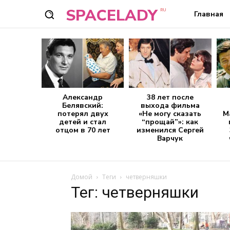
SPACELADY
RU
Главная
Александр
38 лет после
Белявский:
выхода фильма
потерял двух
«Не могу сказать
М
детей и стал
“прощай”»: как
отцом в 70 лет
изменился Сергей
Варчук
Домой
Теги
четверняшки
Тег: четверняшки