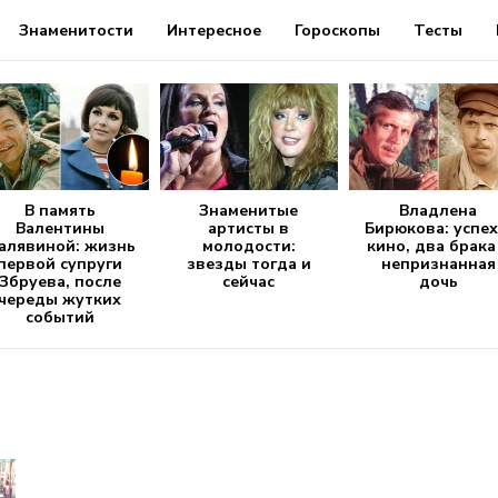
Знаменитости
Интересное
Гороскопы
Тесты
В память
Знаменитые
Владлена
Валентины
артисты в
Бирюкова: успех
алявиной: жизнь
молодости:
кино, два брака
первой супруги
звезды тогда и
непризнанная
Збруева, после
сейчас
дочь
череды жутких
событий