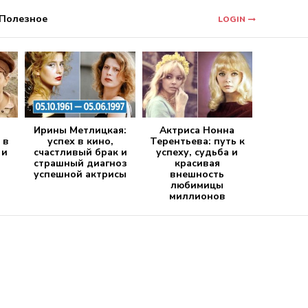
Полезное
LOGIN
Ирины Метлицкая:
Актриса Нонна
 в
успех в кино,
Терентьева: путь к
 и
счастливый брак и
успеху, судьба и
страшный диагноз
красивая
успешной актрисы
внешность
любимицы
миллионов