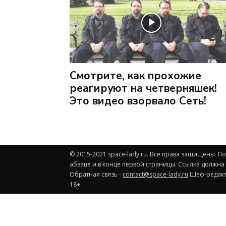
Смотрите, как прохожие
реагируют на четверняшек!
Это видео взорвало Сеть!
© 2015-2021 space-lady.ru. Все права защищены. 
абзаце и в конце первой страницы. Ссылка должна
Обратная связь -
contact@space-lady.ru
Шеф-редакто
18+