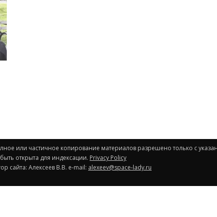
Полное или частичное копирование материалов разрешено только с указа
 быть открыта для индексации.
Privacy Policy
р сайта: Алексеев В.В. e-mail:
alexeev@space-lady.ru