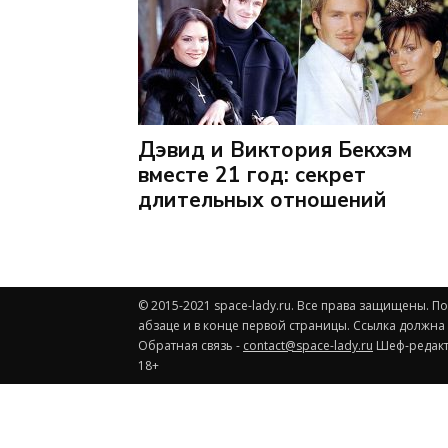
Дэвид и Виктория Бекхэм
вместе 21 год: секрет
длительных отношений
© 2015-2021 space-lady.ru. Все права защищены. 
абзаце и в конце первой страницы. Ссылка должна
Обратная связь -
contact@space-lady.ru
Шеф-редакто
18+