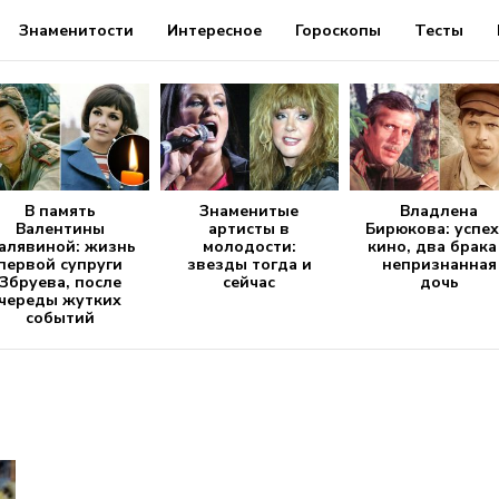
Знаменитости
Интересное
Гороскопы
Тесты
В память
Знаменитые
Владлена
Валентины
артисты в
Бирюкова: успех
алявиной: жизнь
молодости:
кино, два брака
первой супруги
звезды тогда и
непризнанная
Збруева, после
сейчас
дочь
череды жутких
событий