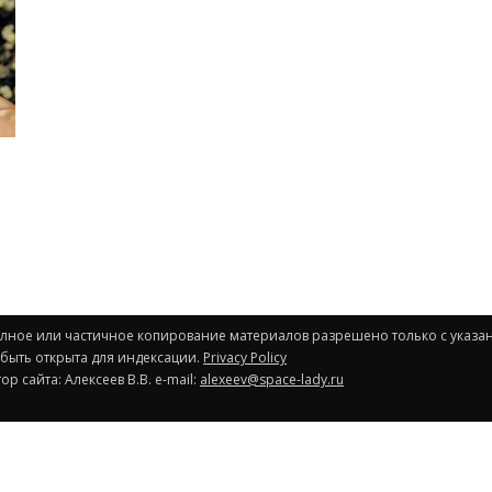
Полное или частичное копирование материалов разрешено только с указа
 быть открыта для индексации.
Privacy Policy
р сайта: Алексеев В.В. e-mail:
alexeev@space-lady.ru