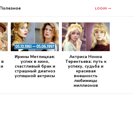
Полезное
LOGIN
Ирины Метлицкая:
Актриса Нонна
 в
успех в кино,
Терентьева: путь к
 и
счастливый брак и
успеху, судьба и
страшный диагноз
красивая
успешной актрисы
внешность
любимицы
миллионов