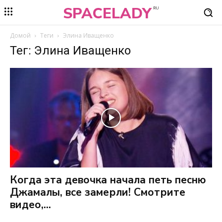
SPACELADY
RU
Домой
Теги
Элина Иващенко
Тег: Элина Иващенко
Когда эта девочка начала петь песню
Джамалы, все замерли! Смотрите
видео,...