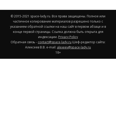
© 2015-2021 space-lady.ru. Все права защищены. Полное или
частичное копирование материалов разрешено только с
указанием обратной ссылки на наш сайт в первом абзаце и в
конце первой страницы. Ссылка должна быть открыта для
индексации.
Privacy Policy
Обратная связь -
contact@space-lady.ru
Шеф-редактор сайта:
Алексеев В.В. e-mail:
alexeev@space-lady.ru
18+