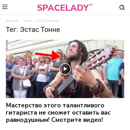
SPACELADY
RU
Домой
Теги
Эстас Тонне
Тег: Эстас Тонне
Мастерство этого талантливого
гитариста не сможет оставить вас
равнодушным! Смотрите видео!