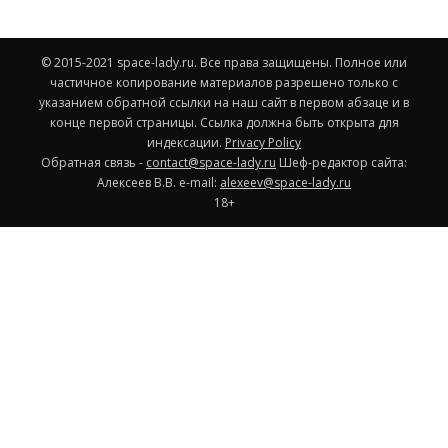
© 2015-2021 space-lady.ru. Все права защищены. Полное или
частичное копирование материалов разрешено только с
указанием обратной ссылки на наш сайт в первом абзаце и в
конце первой страницы. Ссылка должна быть открыта для
индексации.
Privacy Policy
Обратная связь -
contact@space-lady.ru
Шеф-редактор сайта:
Алексеев В.В. e-mail:
alexeev@space-lady.ru
18+