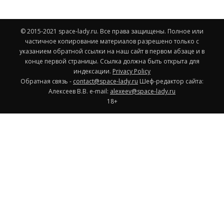
© 2015-2021 space-lady.ru. Все права защищены. Полное или
частичное копирование материалов разрешено только с
указанием обратной ссылки на наш сайт в первом абзаце и в
конце первой страницы. Ссылка должна быть открыта для
индексации.
Privacy Policy
Обратная связь -
contact@space-lady.ru
Шеф-редактор сайта:
Алексеев В.В. e-mail:
alexeev@space-lady.ru
18+