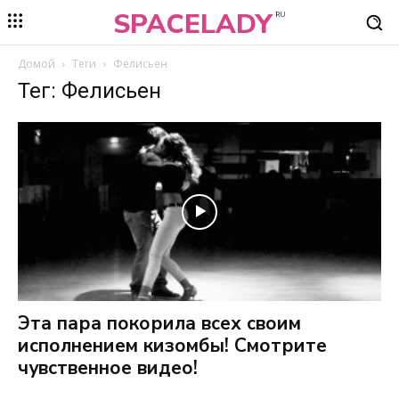
SPACELADY
RU
Домой
Теги
Фелисьен
Тег: Фелисьен
Эта пара покорила всех своим
исполнением кизомбы! Смотрите
чувственное видео!