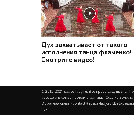
Дух захватывает от такого
исполнения танца фламенко!
Смотрите видео!
© 2015-2021 space-lady.ru. Все права защищены. 
абзаце и в конце первой страницы. Ссылка должна
Обратная связь -
contact@space-lady.ru
Шеф-редакто
18+