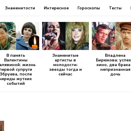
Знаменитости
Интересное
Гороскопы
Тесты
В память
Знаменитые
Владлена
Валентины
артисты в
Бирюкова: успех
алявиной: жизнь
молодости:
кино, два брака
первой супруги
звезды тогда и
непризнанная
Збруева, после
сейчас
дочь
череды жутких
событий