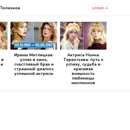
Полезное
LOGIN
Ирины Метлицкая:
Актриса Нонна
 в
успех в кино,
Терентьева: путь к
 и
счастливый брак и
успеху, судьба и
страшный диагноз
красивая
успешной актрисы
внешность
любимицы
миллионов