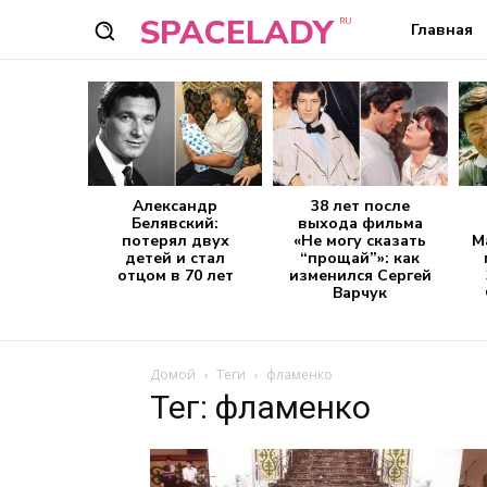
SPACELADY
RU
Главная
Александр
38 лет после
Белявский:
выхода фильма
потерял двух
«Не могу сказать
М
детей и стал
“прощай”»: как
отцом в 70 лет
изменился Сергей
Варчук
Домой
Теги
фламенко
Тег: фламенко