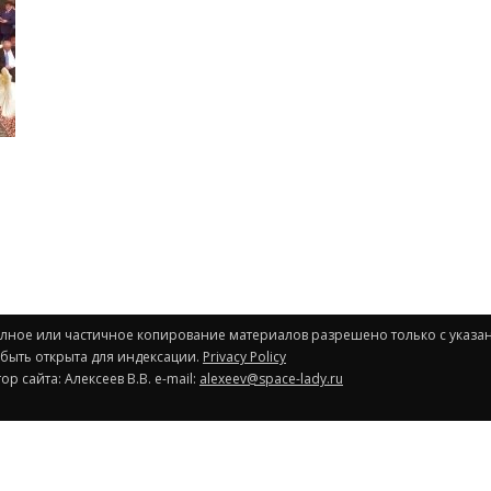
Полное или частичное копирование материалов разрешено только с указа
 быть открыта для индексации.
Privacy Policy
р сайта: Алексеев В.В. e-mail:
alexeev@space-lady.ru