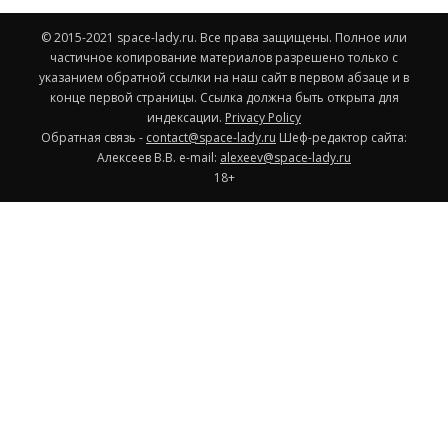
© 2015-2021 space-lady.ru. Все права защищены. Полное или
частичное копирование материалов разрешено только с
указанием обратной ссылки на наш сайт в первом абзаце и в
конце первой страницы. Ссылка должна быть открыта для
индексации.
Privacy Policy
Обратная связь -
contact@space-lady.ru
Шеф-редактор сайта:
Алексеев В.В. e-mail:
alexeev@space-lady.ru
18+