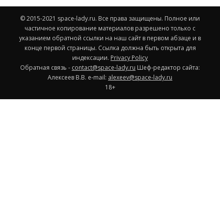
© 2015-2021 space-lady.ru. Все права защищены. Полное или
частичное копирование материалов разрешено только с
указанием обратной ссылки на наш сайт в первом абзаце и в
конце первой страницы. Ссылка должна быть открыта для
индексации.
Privacy Policy
Обратная связь -
contact@space-lady.ru
Шеф-редактор сайта:
Алексеев В.В. e-mail:
alexeev@space-lady.ru
18+