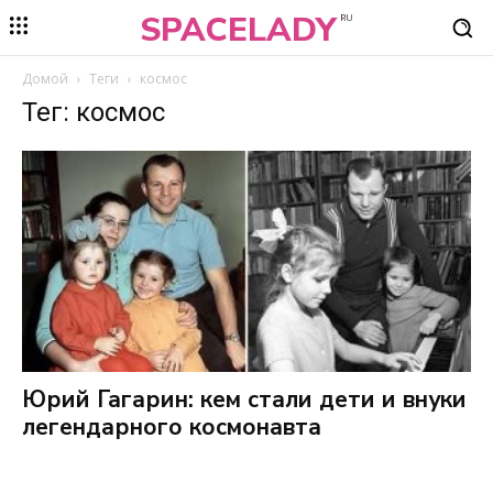
SPACELADY
RU
Домой
Теги
космос
Тег: космос
Юрий Гагарин: кем стали дети и внуки
легендарного космонавта