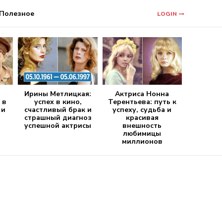
Полезное
LOGIN
Ирины Метлицкая:
Актриса Нонна
 в
успех в кино,
Терентьева: путь к
 и
счастливый брак и
успеху, судьба и
страшный диагноз
красивая
успешной актрисы
внешность
любимицы
миллионов