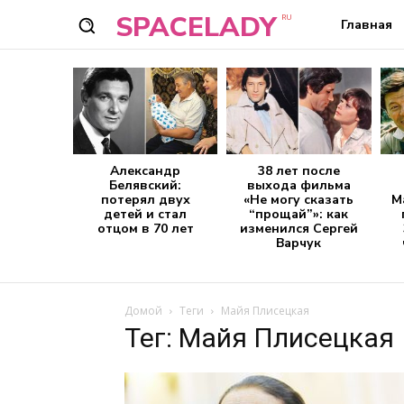
SPACELADY
RU
Главная
Александр
38 лет после
Белявский:
выхода фильма
потерял двух
«Не могу сказать
М
детей и стал
“прощай”»: как
отцом в 70 лет
изменился Сергей
Варчук
Домой
Теги
Майя Плисецкая
Тег: Майя Плисецкая