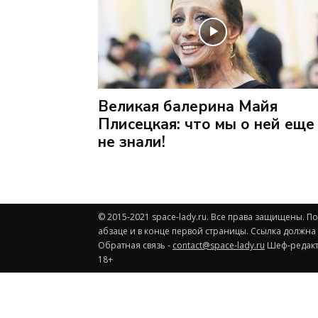
Великая балерина Майя
Плисецкая: что мы о ней еще
не знали!
© 2015-2021 space-lady.ru. Все права защищены. 
абзаце и в конце первой страницы. Ссылка должна
Обратная связь -
contact@space-lady.ru
Шеф-редакто
18+