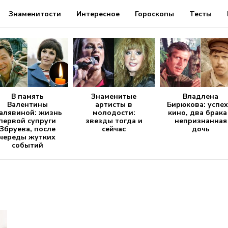
Знаменитости
Интересное
Гороскопы
Тесты
В память
Знаменитые
Владлена
Валентины
артисты в
Бирюкова: успех
алявиной: жизнь
молодости:
кино, два брака
первой супруги
звезды тогда и
непризнанная
Збруева, после
сейчас
дочь
череды жутких
событий