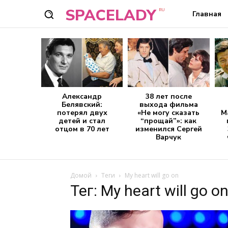
SPACELADY
RU
Главная
Александр
38 лет после
Белявский:
выхода фильма
потерял двух
«Не могу сказать
М
детей и стал
“прощай”»: как
отцом в 70 лет
изменился Сергей
Варчук
Домой
Теги
My heart will go on
Тег: My heart will go o