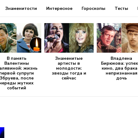
Знаменитости
Интересное
Гороскопы
Тесты
В память
Знаменитые
Владлена
Валентины
артисты в
Бирюкова: успех
алявиной: жизнь
молодости:
кино, два брака
первой супруги
звезды тогда и
непризнанная
Збруева, после
сейчас
дочь
череды жутких
событий
n