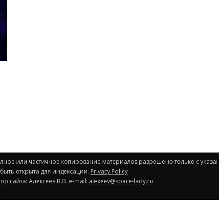
Полное или частичное копирование материалов разрешено только с указа
 быть открыта для индексации.
Privacy Policy
р сайта: Алексеев В.В. e-mail:
alexeev@space-lady.ru