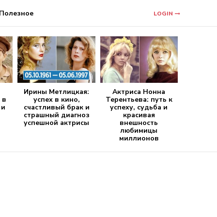
Полезное
LOGIN
Ирины Метлицкая:
Актриса Нонна
 в
успех в кино,
Терентьева: путь к
 и
счастливый брак и
успеху, судьба и
страшный диагноз
красивая
успешной актрисы
внешность
любимицы
миллионов