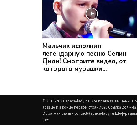
Мальчик исполнил
легендарную песню Селин
Дион! Смотрите видео, от
которого мурашки...
© 2015-2021 space-lady.ru. Все права защищены. 
абзаце и в конце первой страницы. Ссылка должна
Обратная связь -
contact@space-lady.ru
Шеф-редакто
18+