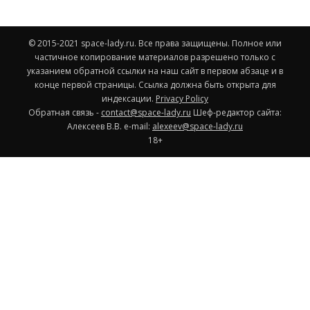
© 2015-2021 space-lady.ru. Все права защищены. Полное или
частичное копирование материалов разрешено только с
указанием обратной ссылки на наш сайт в первом абзаце и в
конце первой страницы. Ссылка должна быть открыта для
индексации.
Privacy Policy
Обратная связь -
contact@space-lady.ru
Шеф-редактор сайта:
Алексеев В.В. e-mail:
alexeev@space-lady.ru
18+