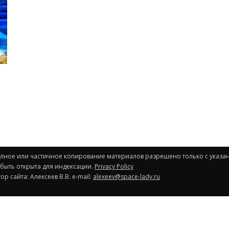
Полное или частичное копирование материалов разрешено только с указа
 быть открыта для индексации.
Privacy Policy
р сайта: Алексеев В.В. e-mail:
alexeev@space-lady.ru