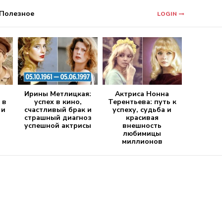
Полезное
LOGIN
Ирины Метлицкая:
Актриса Нонна
 в
успех в кино,
Терентьева: путь к
 и
счастливый брак и
успеху, судьба и
страшный диагноз
красивая
успешной актрисы
внешность
любимицы
миллионов