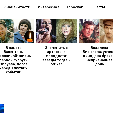
Знаменитости
Интересное
Гороскопы
Тесты
В память
Знаменитые
Владлена
Валентины
артисты в
Бирюкова: успех
алявиной: жизнь
молодости:
кино, два брака
первой супруги
звезды тогда и
непризнанная
Збруева, после
сейчас
дочь
череды жутких
событий