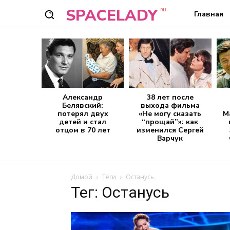
SPACELADY
RU
Главная
Александр
38 лет после
Белявский:
выхода фильма
потерял двух
«Не могу сказать
М
детей и стал
“прощай”»: как
отцом в 70 лет
изменился Сергей
Варчук
Домой
Теги
Останусь
Тег: Останусь