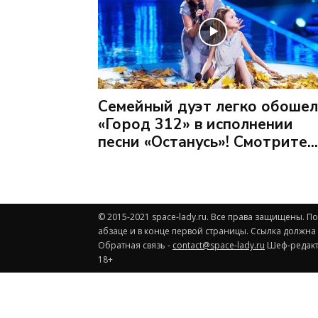
Семейный дуэт легко обошел
«Город 312» в исполнении
песни «Останусь»! Смотрите...
© 2015-2021 space-lady.ru. Все права защищены. 
абзаце и в конце первой страницы. Ссылка должна
Обратная связь -
contact@space-lady.ru
Шеф-редакто
18+