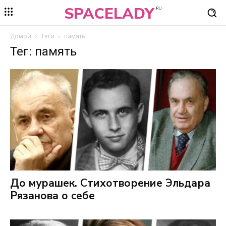
SPACELADY
RU
Домой
Теги
память
Тег: память
До мурашек. Стихотворение Эльдара
Рязанова о себе