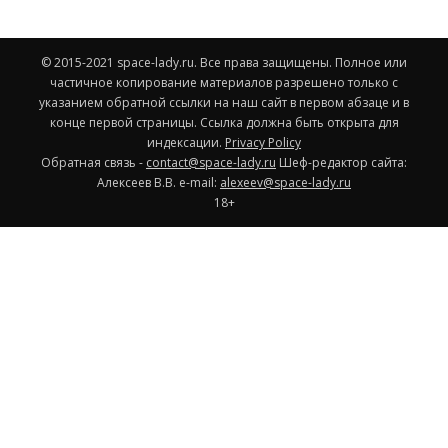
© 2015-2021 space-lady.ru. Все права защищены. Полное или
частичное копирование материалов разрешено только с
указанием обратной ссылки на наш сайт в первом абзаце и в
конце первой страницы. Ссылка должна быть открыта для
индексации.
Privacy Policy
Обратная связь -
contact@space-lady.ru
Шеф-редактор сайта:
Алексеев В.В. e-mail:
alexeev@space-lady.ru
18+