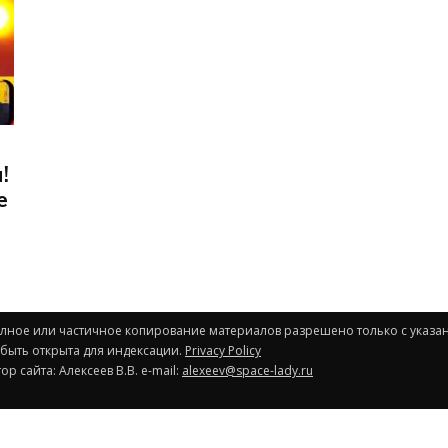
!
е
Полное или частичное копирование материалов разрешено только с указа
 быть открыта для индексации.
Privacy Policy
р сайта: Алексеев В.В. e-mail:
alexeev@space-lady.ru