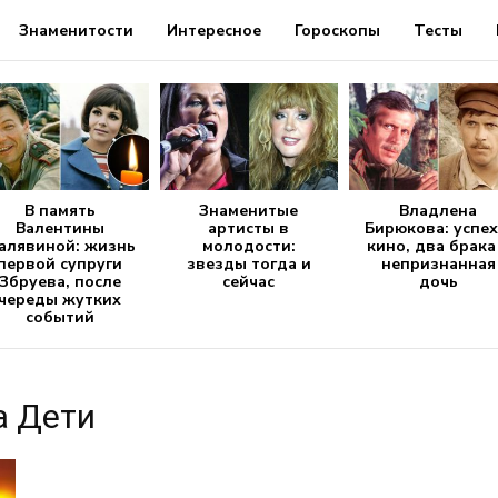
Знаменитости
Интересное
Гороскопы
Тесты
В память
Знаменитые
Владлена
Валентины
артисты в
Бирюкова: успех
алявиной: жизнь
молодости:
кино, два брака
первой супруги
звезды тогда и
непризнанная
Збруева, после
сейчас
дочь
череды жутких
событий
а Дети