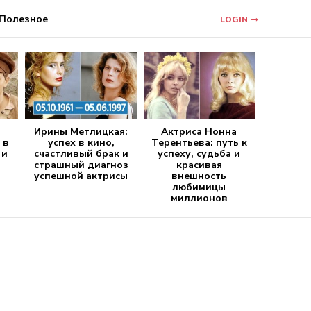
Полезное
LOGIN
Ирины Метлицкая:
Актриса Нонна
 в
успех в кино,
Терентьева: путь к
 и
счастливый брак и
успеху, судьба и
страшный диагноз
красивая
успешной актрисы
внешность
любимицы
миллионов