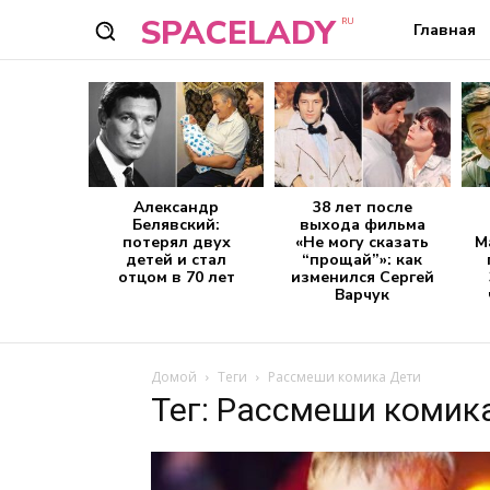
SPACELADY
RU
Главная
Александр
38 лет после
Белявский:
выхода фильма
потерял двух
«Не могу сказать
М
детей и стал
“прощай”»: как
отцом в 70 лет
изменился Сергей
Варчук
Домой
Теги
Рассмеши комика Дети
Тег: Рассмеши комик