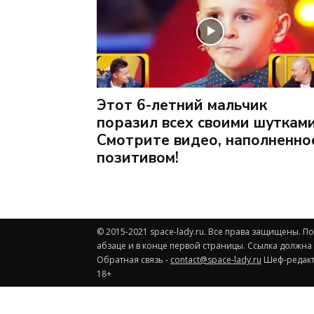
Этот 6-летний мальчик
поразил всех своими шутками
Смотрите видео, наполненно
позитивом!
© 2015-2021 space-lady.ru. Все права защищены. 
абзаце и в конце первой страницы. Ссылка должна
Обратная связь -
contact@space-lady.ru
Шеф-редакто
18+