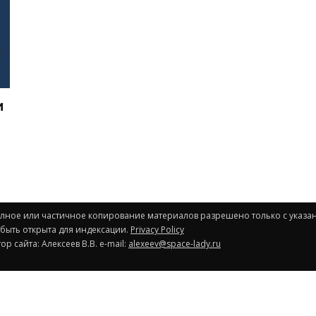
и
Полное или частичное копирование материалов разрешено только с указа
 быть открыта для индексации.
Privacy Policy
р сайта: Алексеев В.В. e-mail:
alexeev@space-lady.ru