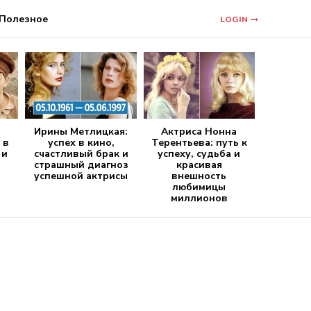
Полезное
LOGIN
Ирины Метлицкая:
Актриса Нонна
 в
успех в кино,
Терентьева: путь к
 и
счастливый брак и
успеху, судьба и
страшный диагноз
красивая
успешной актрисы
внешность
любимицы
миллионов