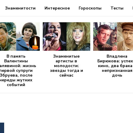
Знаменитости
Интересное
Гороскопы
Тесты
В память
Знаменитые
Владлена
Валентины
артисты в
Бирюкова: успех
алявиной: жизнь
молодости:
кино, два брака
первой супруги
звезды тогда и
непризнанная
Збруева, после
сейчас
дочь
череды жутких
событий