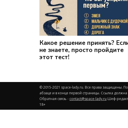
Какое решение принять? Есл
не знаете, просто пройдите
этот тест!
© 2015-2021 space-lady.ru. Все права защищены. 
абзаце и в конце первой страницы. Ссылка должна
Обратная связь -
contact@space-lady.ru
Шеф-редакто
18+