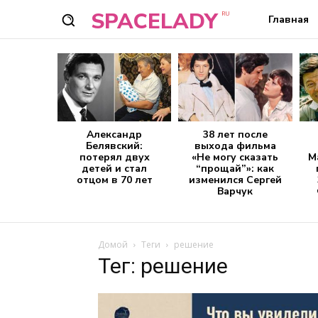
SPACELADY
RU
Главная
Александр
38 лет после
Белявский:
выхода фильма
потерял двух
«Не могу сказать
М
детей и стал
“прощай”»: как
отцом в 70 лет
изменился Сергей
Варчук
Домой
Теги
решение
Тег: решение