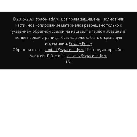
© 2015-2021 space-lady.ru. Все права защищены. Полное или
частичное копирование материалов разрешено только с
указанием обратной ссылки на наш сайт в первом абзаце и в
конце первой страницы. Ссылка должна быть открыта для
индексации.
Privacy Policy
Обратная связь -
contact@space-lady.ru
Шеф-редактор сайта:
Алексеев В.В. e-mail:
alexeev@space-lady.ru
18+