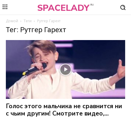
SPACELADY
RU
Домой
Теги
Рутгер Гарехт
Тег: Рутгер Гарехт
Голос этого мальчика не сравнится ни
с чьим другим! Смотрите видео,...