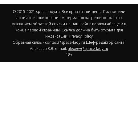
© 2015-2021 space-lady.ru. Все права защищены. Полное или
частичное копирование материалов разрешено только с
указанием обратной ссылки на наш сайт в первом абзаце и в
конце первой страницы. Ссылка должна быть открыта для
индексации.
Privacy Policy
Обратная связь -
contact@space-lady.ru
Шеф-редактор сайта:
Алексеев В.В. e-mail:
alexeev@space-lady.ru
18+