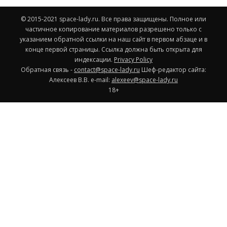
© 2015-2021 space-lady.ru. Все права защищены. Полное или
частичное копирование материалов разрешено только с
указанием обратной ссылки на наш сайт в первом абзаце и в
конце первой страницы. Ссылка должна быть открыта для
индексации.
Privacy Policy
Обратная связь -
contact@space-lady.ru
Шеф-редактор сайта:
Алексеев В.В. e-mail:
alexeev@space-lady.ru
18+