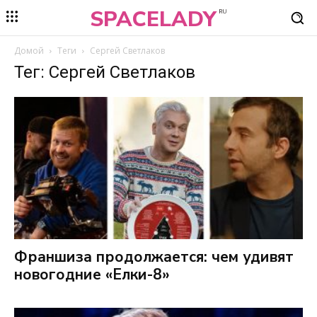
SPACELADY
RU
Домой
Теги
Сергей Светлаков
Тег: Сергей Светлаков
Франшиза продолжается: чем удивят
новогодние «Елки-8»