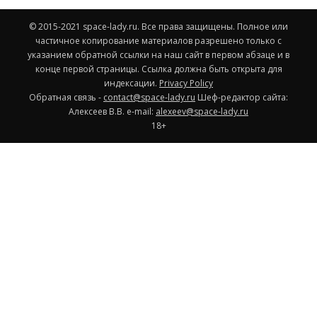
© 2015-2021 space-lady.ru. Все права защищены. Полное или
частичное копирование материалов разрешено только с
указанием обратной ссылки на наш сайт в первом абзаце и в
конце первой страницы. Ссылка должна быть открыта для
индексации.
Privacy Policy
Обратная связь -
contact@space-lady.ru
Шеф-редактор сайта:
Алексеев В.В. e-mail:
alexeev@space-lady.ru
18+