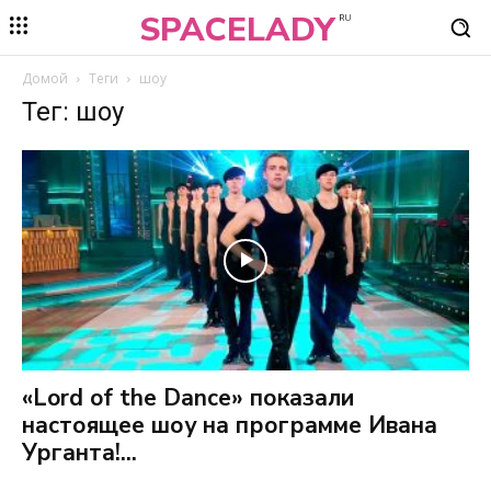
SPACELADY
RU
Домой
Теги
шоу
Тег: шоу
«Lord of the Dance» показали
настоящее шоу на программе Ивана
Урганта!...