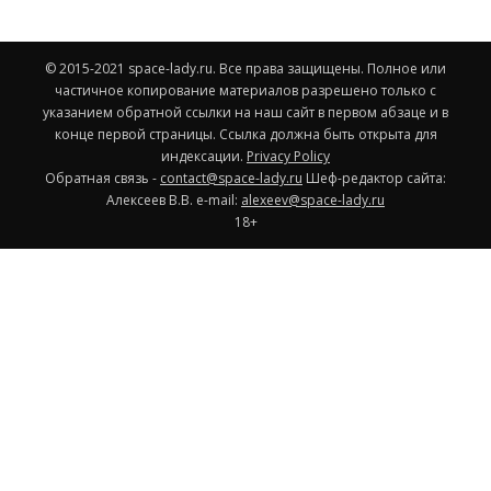
© 2015-2021 space-lady.ru. Все права защищены. Полное или
частичное копирование материалов разрешено только с
указанием обратной ссылки на наш сайт в первом абзаце и в
конце первой страницы. Ссылка должна быть открыта для
индексации.
Privacy Policy
Обратная связь -
contact@space-lady.ru
Шеф-редактор сайта:
Алексеев В.В. e-mail:
alexeev@space-lady.ru
18+