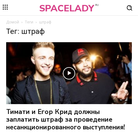
SPACELADY
RU
Домой
Теги
штраф
Тег: штраф
Тимати и Егор Крид должны
заплатить штраф за проведение
несанкционированного выступления!