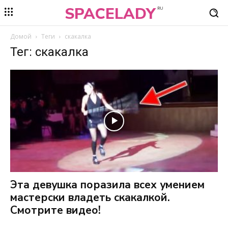
SPACELADY
RU
Домой
Теги
скакалка
Тег: скакалка
Эта девушка поразила всех умением
мастерски владеть скакалкой.
Смотрите видео!