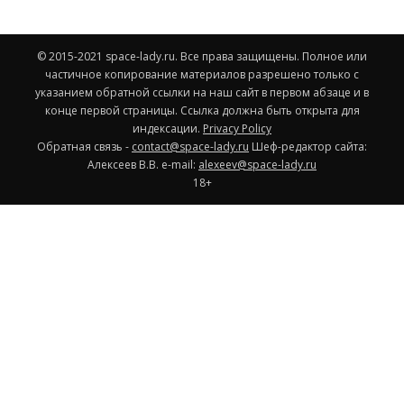
© 2015-2021 space-lady.ru. Все права защищены. Полное или
частичное копирование материалов разрешено только с
указанием обратной ссылки на наш сайт в первом абзаце и в
конце первой страницы. Ссылка должна быть открыта для
индексации.
Privacy Policy
Обратная связь -
contact@space-lady.ru
Шеф-редактор сайта:
Алексеев В.В. e-mail:
alexeev@space-lady.ru
18+