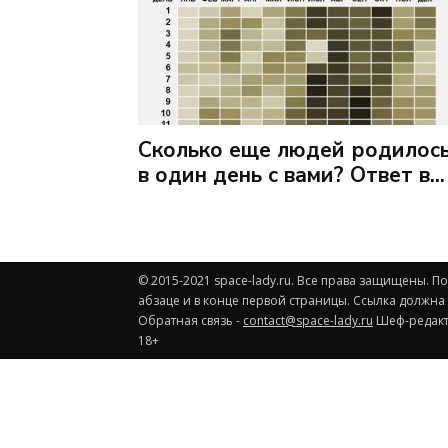
Сколько еще людей родилос
в один день с вами? Ответ в...
© 2015-2021 space-lady.ru. Все права защищены. 
абзаце и в конце первой страницы. Ссылка должна
Обратная связь -
contact@space-lady.ru
Шеф-редакто
18+