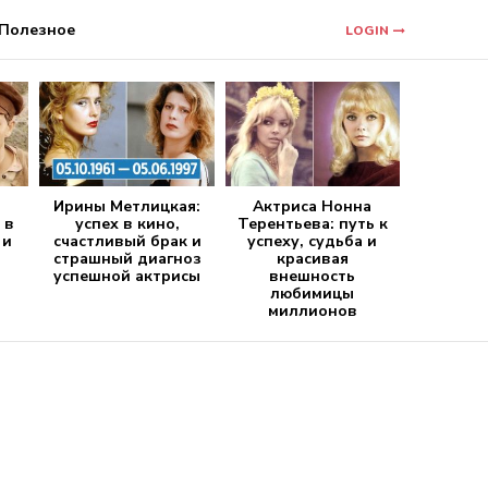
Полезное
LOGIN
Ирины Метлицкая:
Актриса Нонна
 в
успех в кино,
Терентьева: путь к
 и
счастливый брак и
успеху, судьба и
страшный диагноз
красивая
успешной актрисы
внешность
любимицы
миллионов