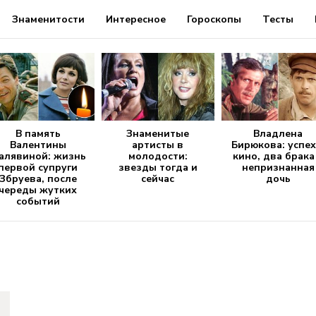
Знаменитости
Интересное
Гороскопы
Тесты
В память
Знаменитые
Владлена
Валентины
артисты в
Бирюкова: успех
алявиной: жизнь
молодости:
кино, два брака
первой супруги
звезды тогда и
непризнанная
Збруева, после
сейчас
дочь
череды жутких
событий