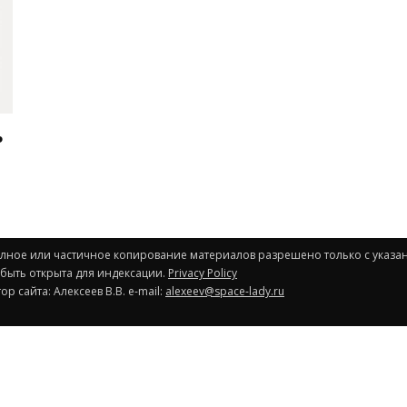
ь
Полное или частичное копирование материалов разрешено только с указа
 быть открыта для индексации.
Privacy Policy
р сайта: Алексеев В.В. e-mail:
alexeev@space-lady.ru