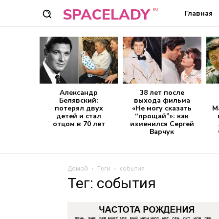
SPACELADY
RU
Главная
Александр
38 лет после
Белявский:
выхода фильма
потерял двух
«Не могу сказать
М
детей и стал
“прощай”»: как
отцом в 70 лет
изменился Сергей
Варчук
Домой
Теги
события
Тег: события