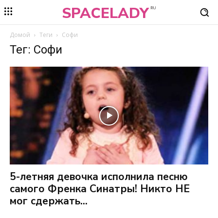
SPACELADY
RU
Домой
Теги
Софи
Тег: Софи
5-летняя девочка исполнила песню
самого Френка Синатры! Никто НЕ
мог сдержать...