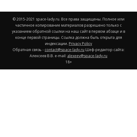
© 2015-2021 space-lady.ru. Все права защищены. Полное или
частичное копирование материалов разрешено только с
указанием обратной ссылки на наш сайт в первом абзаце и в
конце первой страницы. Ссылка должна быть открыта для
индексации.
Privacy Policy
Обратная связь -
contact@space-lady.ru
Шеф-редактор сайта:
Алексеев В.В. e-mail:
alexeev@space-lady.ru
18+