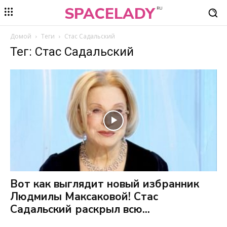
SPACELADY
RU
Домой
Теги
Стас Садальский
Тег: Стас Садальский
Вот как выглядит новый избранник
Людмилы Максаковой! Стас
Садальский раскрыл всю...