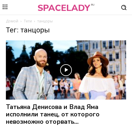
SPACELADY
RU
Домой
Теги
танцоры
Тег: танцоры
Татьяна Денисова и Влад Яма
исполнили танец, от которого
невозможно оторвать...