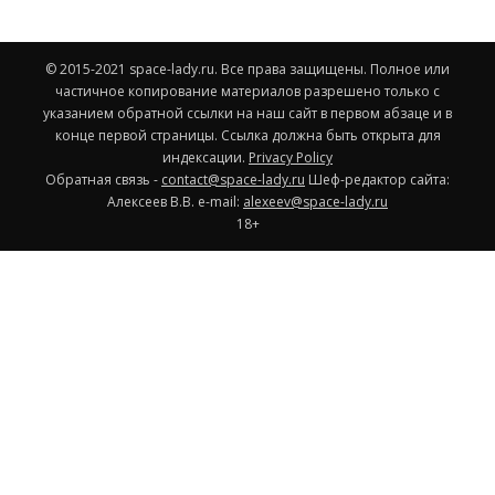
© 2015-2021 space-lady.ru. Все права защищены. Полное или
частичное копирование материалов разрешено только с
указанием обратной ссылки на наш сайт в первом абзаце и в
конце первой страницы. Ссылка должна быть открыта для
индексации.
Privacy Policy
Обратная связь -
contact@space-lady.ru
Шеф-редактор сайта:
Алексеев В.В. e-mail:
alexeev@space-lady.ru
18+