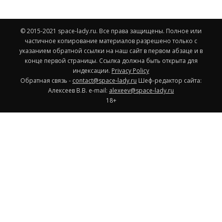
© 2015-2021 space-lady.ru. Все права защищены. Полное или
частичное копирование материалов разрешено только с
указанием обратной ссылки на наш сайт в первом абзаце и в
конце первой страницы. Ссылка должна быть открыта для
индексации.
Privacy Policy
Обратная связь -
contact@space-lady.ru
Шеф-редактор сайта:
Алексеев В.В. e-mail:
alexeev@space-lady.ru
18+