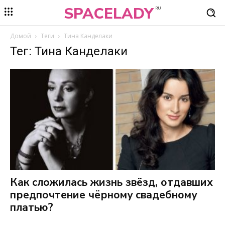
SPACELADY
RU
Домой
Теги
Тина Канделаки
Тег: Тина Канделаки
Как сложилась жизнь звёзд, отдавших
предпочтение чёрному свадебному
платью?