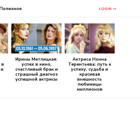
Полезное
LOGIN
Ирины Метлицкая:
Актриса Нонна
 в
успех в кино,
Терентьева: путь к
 и
счастливый брак и
успеху, судьба и
страшный диагноз
красивая
успешной актрисы
внешность
любимицы
миллионов