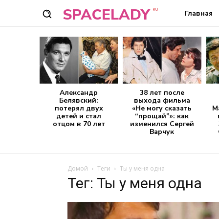
SPACELADY
RU
Главная
Александр
38 лет после
Белявский:
выхода фильма
потерял двух
«Не могу сказать
М
детей и стал
“прощай”»: как
отцом в 70 лет
изменился Сергей
Варчук
Домой
Теги
Ты у меня одна
Тег: Ты у меня одна