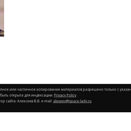
Полное или частичное копирование материалов разрешено только с указа
 быть открыта для индексации.
Privacy Policy
р сайта: Алексеев В.В. e-mail:
alexeev@space-lady.ru