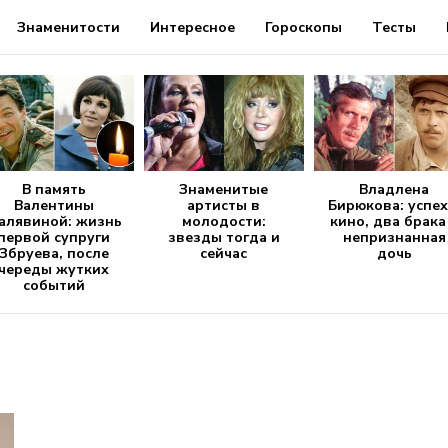
Знаменитости
Интересное
Гороскопы
Тесты
В память
Знаменитые
Владлена
Валентины
артисты в
Бирюкова: успех
алявиной: жизнь
молодости:
кино, два брака
первой супруги
звезды тогда и
непризнанная
Збруева, после
сейчас
дочь
череды жутких
событий