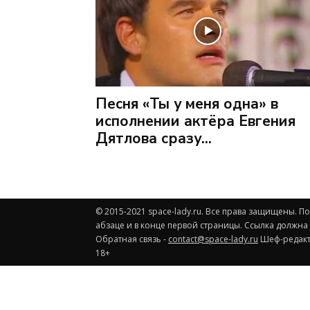
Песня «Ты у меня одна» в
исполнении актёра Евгения
Дятлова сразу...
© 2015-2021 space-lady.ru. Все права защищены. 
абзаце и в конце первой страницы. Ссылка должна
Обратная связь -
contact@space-lady.ru
Шеф-редакто
18+