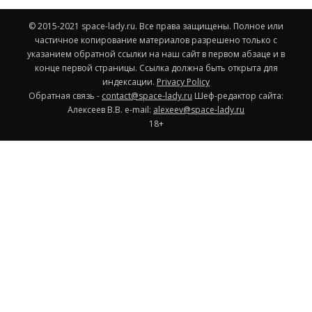
© 2015-2021 space-lady.ru. Все права защищены. Полное или
частичное копирование материалов разрешено только с
указанием обратной ссылки на наш сайт в первом абзаце и в
конце первой страницы. Ссылка должна быть открыта для
индексации.
Privacy Policy
Обратная связь -
contact@space-lady.ru
Шеф-редактор сайта:
Алексеев В.В. e-mail:
alexeev@space-lady.ru
18+