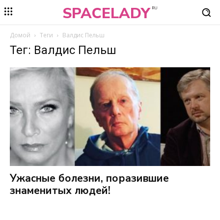
SPACELADY
RU
Домой
Теги
Валдис Пельш
Тег: Валдис Пельш
Ужасные болезни, поразившие
знаменитых людей!