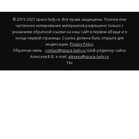
© 2015-2021 space-lady.ru. Все права защищены. Полное или
частичное копирование материалов разрешено только с
указанием обратной ссылки на наш сайт в первом абзаце и в
конце первой страницы. Ссылка должна быть открыта для
индексации.
Privacy Policy
Обратная связь -
contact@space-lady.ru
Шеф-редактор сайта:
Алексеев В.В. e-mail:
alexeev@space-lady.ru
18+