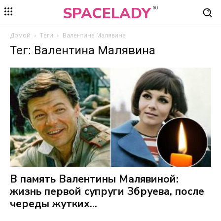
SPACELADY
RU
Домой
Теги
Валентина Малявина
Тег: Валентина Малявина
В память Валентины Малявиной:
жизнь первой супруги Збруева, после
череды жутких...