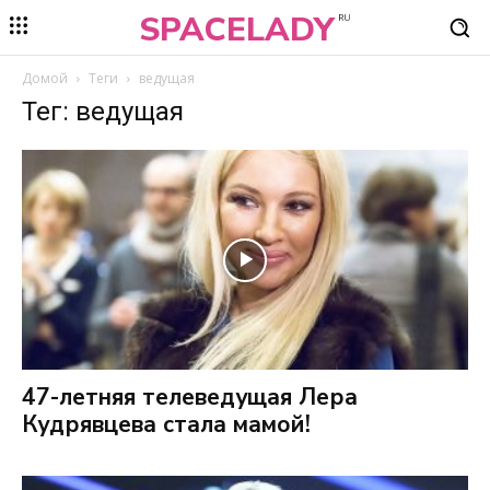
SPACELADY
RU
Домой
Теги
ведущая
Тег: ведущая
47-летняя телеведущая Лера
Кудрявцева стала мамой!