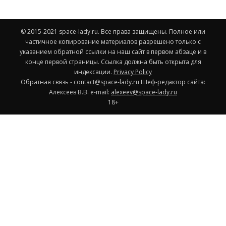
© 2015-2021 space-lady.ru. Все права защищены. Полное или
частичное копирование материалов разрешено только с
указанием обратной ссылки на наш сайт в первом абзаце и в
конце первой страницы. Ссылка должна быть открыта для
индексации.
Privacy Policy
Обратная связь -
contact@space-lady.ru
Шеф-редактор сайта:
Алексеев В.В. e-mail:
alexeev@space-lady.ru
18+