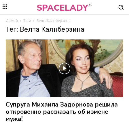
SPACELADY
RU
Домой
Теги
Велта Калнберзина
Тег: Велта Калнберзина
Супруга Михаила Задорнова решила
откровенно рассказать об измене
мужа!