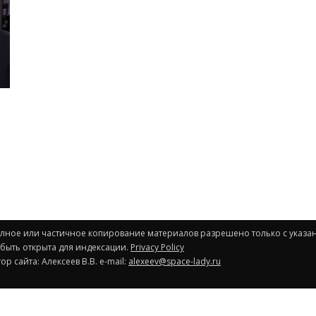
Полное или частичное копирование материалов разрешено только с указа
 быть открыта для индексации.
Privacy Policy
р сайта: Алексеев В.В. e-mail:
alexeev@space-lady.ru