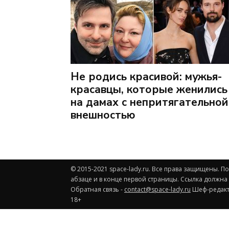
Не родись красивой: мужья-
красавцы, которые женились
на дамах с непритягательной
внешностью
© 2015-2021 space-lady.ru. Все права защищены. 
абзаце и в конце первой страницы. Ссылка должна
Обратная связь -
contact@space-lady.ru
Шеф-редакто
18+