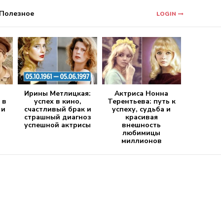
Полезное
LOGIN
Ирины Метлицкая:
Актриса Нонна
 в
успех в кино,
Терентьева: путь к
 и
счастливый брак и
успеху, судьба и
страшный диагноз
красивая
успешной актрисы
внешность
любимицы
миллионов