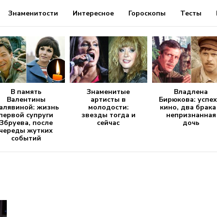
Знаменитости
Интересное
Гороскопы
Тесты
В память
Знаменитые
Владлена
Валентины
артисты в
Бирюкова: успех
алявиной: жизнь
молодости:
кино, два брака
первой супруги
звезды тогда и
непризнанная
Збруева, после
сейчас
дочь
череды жутких
событий