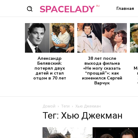
SPACELADY
RU
Главная
Александр
38 лет после
Белявский:
выхода фильма
потерял двух
«Не могу сказать
М
детей и стал
“прощай”»: как
отцом в 70 лет
изменился Сергей
Варчук
Домой
Теги
Хью Джекман
Тег: Хью Джекман