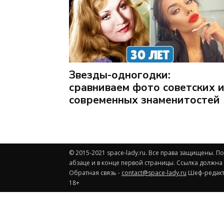
Звезды-одногодки:
сравниваем фото советских 
современных знаменитостей
© 2015-2021 space-lady.ru. Все права защищены. 
абзаце и в конце первой страницы. Ссылка должна
Обратная связь -
contact@space-lady.ru
Шеф-редакто
18+