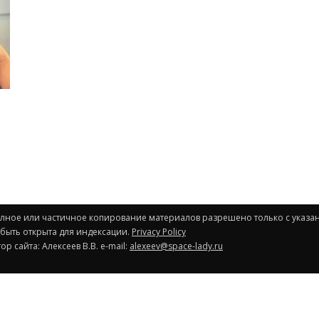
и
Полное или частичное копирование материалов разрешено только с указа
 быть открыта для индексации.
Privacy Policy
р сайта: Алексеев В.В. e-mail:
alexeev@space-lady.ru