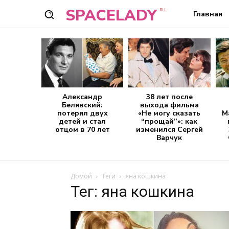
SPACELADY
RU
Главная
Александр
38 лет после
Белявский:
выхода фильма
потерял двух
«Не могу сказать
М
детей и стал
“прощай”»: как
отцом в 70 лет
изменился Сергей
Варчук
Домой
Теги
яна кошкина
Тег: яна кошкина