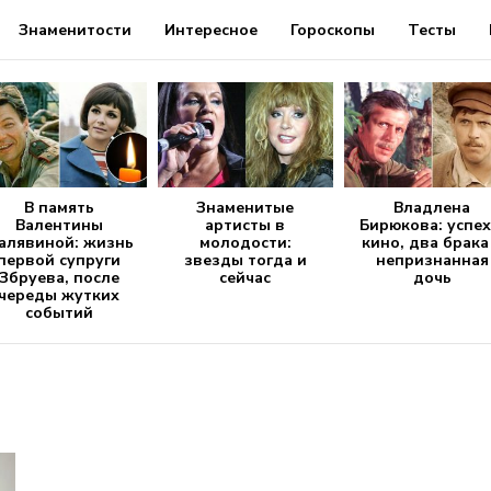
Знаменитости
Интересное
Гороскопы
Тесты
В память
Знаменитые
Владлена
Валентины
артисты в
Бирюкова: успех
алявиной: жизнь
молодости:
кино, два брака
первой супруги
звезды тогда и
непризнанная
Збруева, после
сейчас
дочь
череды жутких
событий