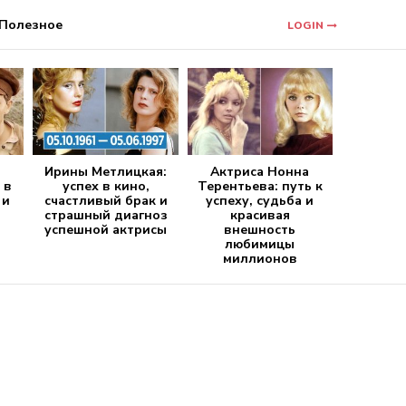
Полезное
LOGIN
Ирины Метлицкая:
Актриса Нонна
 в
успех в кино,
Терентьева: путь к
 и
счастливый брак и
успеху, судьба и
страшный диагноз
красивая
успешной актрисы
внешность
любимицы
миллионов